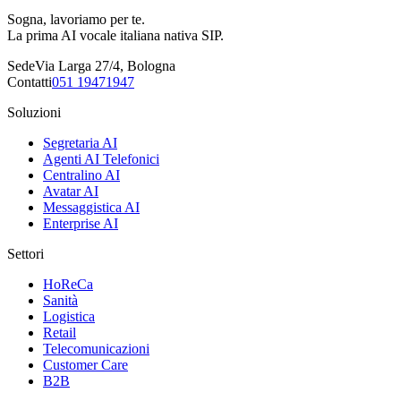
Sogna, lavoriamo per te.
La prima AI vocale italiana nativa SIP.
Sede
Via Larga 27/4, Bologna
Contatti
051 19471947
Soluzioni
Segretaria AI
Agenti AI Telefonici
Centralino AI
Avatar AI
Messaggistica AI
Enterprise AI
Settori
HoReCa
Sanità
Logistica
Retail
Telecomunicazioni
Customer Care
B2B